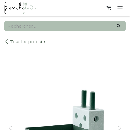
Se rendre au contenu
Tous les produits